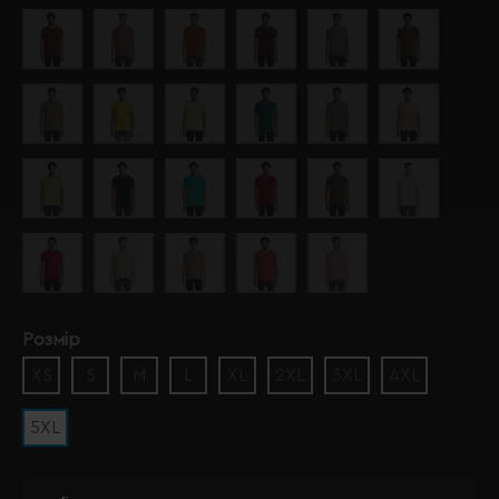
Розмір
XS
S
M
L
XL
2XL
3XL
4XL
5XL