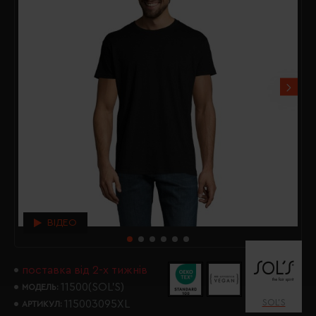
ВІДЕО
поставка від 2-х тижнів
11500(SOL’S)
МОДЕЛЬ:
SOL’S
115003095XL
АРТИКУЛ: