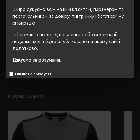
упаковки
Щиро дякуємо всім нашим клієнтам, партнерам та
OEKO-TEX® Standard 100,
постачальникам за довіру, підтримку і багаторічну
Сертифікація
PETA-Approved Vegan
співпрацю.
Інформацію щодо відновлення роботи компанії та
подальших дій буде опубліковано на цьому сайті
додатково.
ОПИС
Дякуємо за розуміння.
ВІДГУКИ
Більше не показувати.
РЕКОМЕНДУЄМО