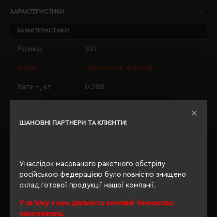
ХАРАКТЕРИСТИКИ
ХАРАКТЕРИСТИКИ
Розмір
5XL
Колір
насичений чорний
Вага ~, кг
0.288
Матеріали
100% бавовна
ШАНОВНІ ПАРТНЕРИ ТА КЛІЄНТИ!
Стать
унісекс
Довжина/
84/71
Напівобхват
Унаслідок масованого ракетного обстрілу
Щільність
190 г/м²
російською федерацією було повністю знищено
склад готової продукції нашої компанії.
Крій
прямий
У зв'язку з цим діяльність компанії тимчасово
Розпакування
призупинена.
Ні