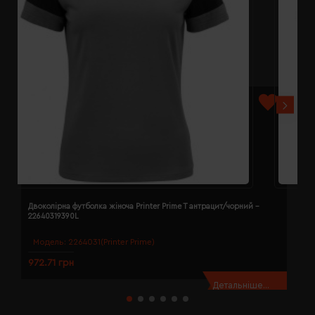
Двоколірна футболка жіноча Printer Prime T антрацит/чорний -
Д
22640319390L
2
Модель:
2264031(Printer Prime)
972.71 грн
9
Детальніше...