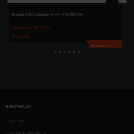
Бандана SOL'S Bandana білий - 01198102TUN
Б
Модель:
01198(SOL’S)
85.12 грн
8
Детальніше...
ІНФОРМАЦІЯ
Про нас
Доставка і оплата