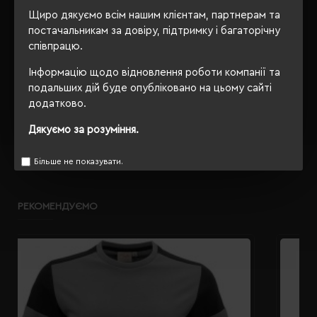
Щиро дякуємо всім нашим клієнтам, партнерам та
OEKO-TEX® Standard 100,
Сертифікація
постачальникам за довіру, підтримку і багаторічну
PETA-Approved Vegan
співпрацю.
Інформацію щодо відновлення роботи компанії та
подальших дій буде опубліковано на цьому сайті
ОПИС
додатково.
Дякуємо за розуміння.
ВІДГУКИ
Більше не показувати.
РЕКОМЕНДУЄМО