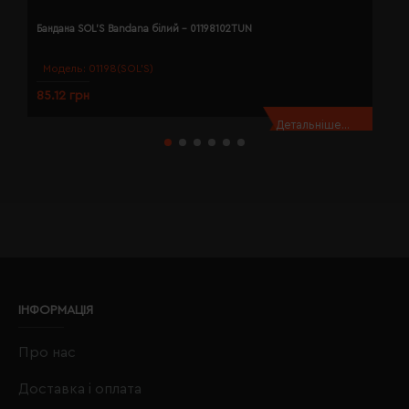
Бандана SOL'S Bandana білий - 01198102TUN
Б
Модель:
01198(SOL’S)
85.12 грн
8
Детальніше...
ІНФОРМАЦІЯ
Про нас
Доставка і оплата