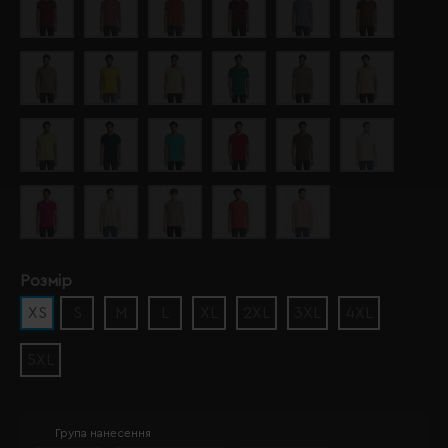
Розмір
XS
S
M
L
XL
2XL
3XL
4XL
5XL
Група нанесення