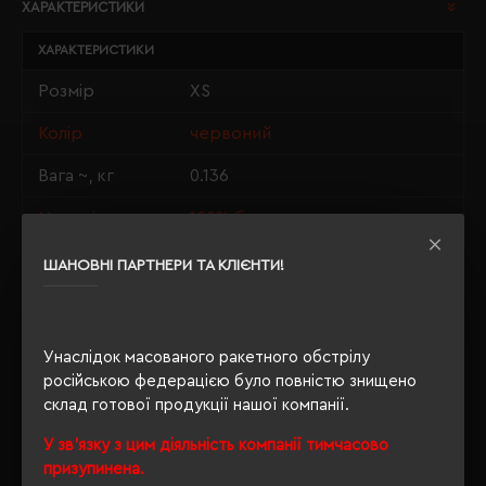
ХАРАКТЕРИСТИКИ
ХАРАКТЕРИСТИКИ
Розмір
XS
Колір
червоний
Вага ~, кг
0.136
Матеріали
100% бавовна
Стать
унісекс
ШАНОВНІ ПАРТНЕРИ ТА КЛІЄНТИ!
Довжина/
64/48
Напівобхват
Унаслідок масованого ракетного обстрілу
Щільність
190 г/м²
російською федерацією було повністю знищено
склад готової продукції нашої компанії.
Крій
прямий
У зв'язку з цим діяльність компанії тимчасово
Розпакування
Ні
призупинена.
упаковки