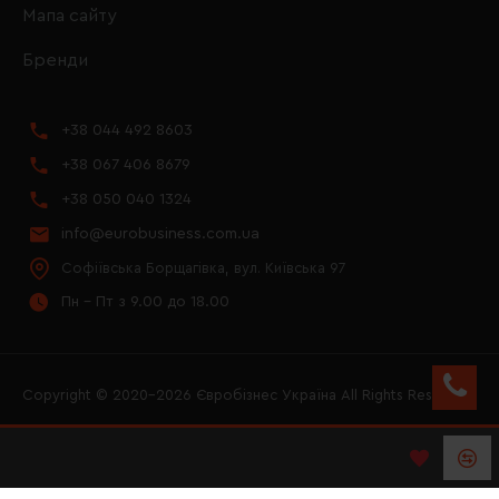
Мапа сайту
Бренди
+38 044 492 8603
+38 067 406 8679
+38 050 040 1324
info@eurobusiness.com.ua
Софіївська Борщагівка, вул. Київська 97
Пн - Пт з 9.00 до 18.00
Copyright © 2020–2026 Євробізнес Україна All Rights Reserved
FACEBOOK
INSTAGRAM
YOUTUBE
LOGO ЄВРОБІЗНЕС