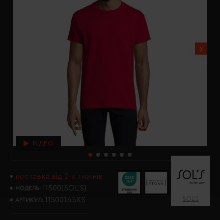
ВІДЕО
поставка від 2-х тижнів
11500(SOL’S)
МОДЕЛЬ:
SOL’S
11500145XS
АРТИКУЛ: