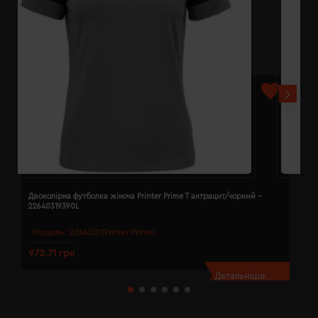
Двоколірна футболка жіноча Printer Prime T антрацит/чорний -
Д
22640319390L
2
Модель:
2264031(Printer Prime)
972.71 грн
9
Детальніше...