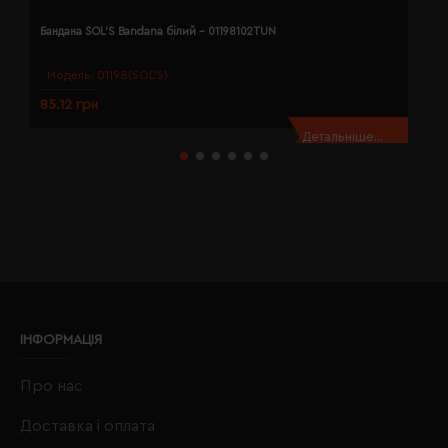
Бандана SOL'S Bandana білий - 01198102TUN
Б
Модель:
01198(SOL’S)
85.12 грн
8
Детальніше...
ІНФОРМАЦІЯ
Про нас
Доставка і оплата