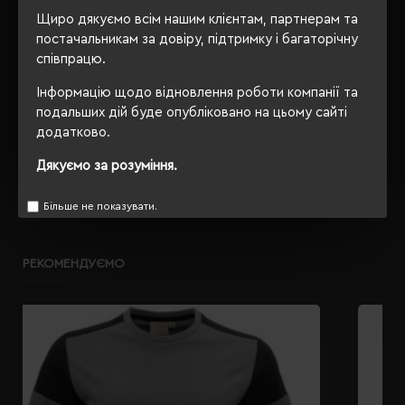
Щиро дякуємо всім нашим клієнтам, партнерам та
OEKO-TEX® Standard 100,
Сертифікація
постачальникам за довіру, підтримку і багаторічну
PETA-Approved Vegan
співпрацю.
Інформацію щодо відновлення роботи компанії та
подальших дій буде опубліковано на цьому сайті
ОПИС
додатково.
Дякуємо за розуміння.
ВІДГУКИ
Більше не показувати.
РЕКОМЕНДУЄМО