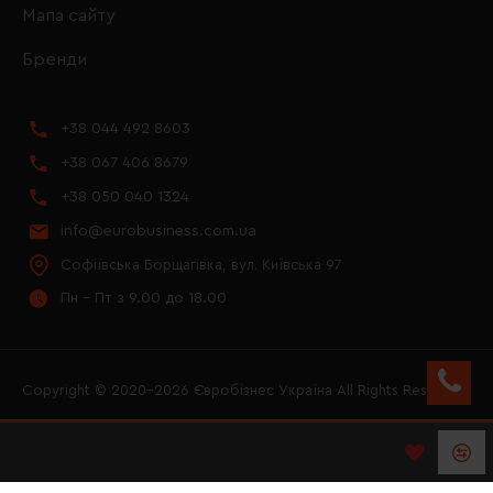
Мапа сайту
Бренди
+38 044 492 8603
+38 067 406 8679
+38 050 040 1324
info@eurobusiness.com.ua
Софіївська Борщагівка, вул. Київська 97
Пн - Пт з 9.00 до 18.00
Copyright © 2020–2026 Євробізнес Україна All Rights Reserved
FACEBOOK
INSTAGRAM
YOUTUBE
LOGO ЄВРОБІЗНЕС