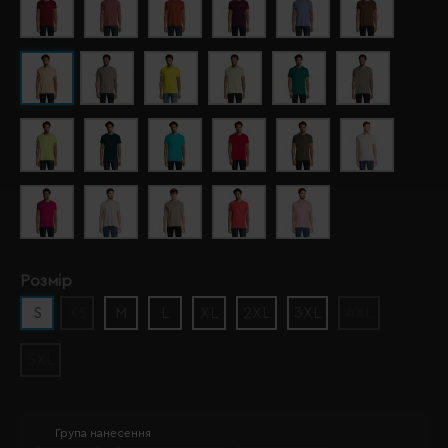
Розмір
S
XS
M
L
XL
2XL
3XL
4XL
5XL
Група нанесення