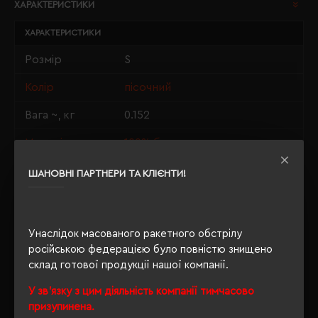
ХАРАКТЕРИСТИКИ
ХАРАКТЕРИСТИКИ
Розмір
S
Колір
пісочний
Вага ~, кг
0.152
Матеріали
100% бавовна
Стать
унісекс
ШАНОВНІ ПАРТНЕРИ ТА КЛІЄНТИ!
Довжина/
70/50
Напівобхват
Унаслідок масованого ракетного обстрілу
Щільність
190 г/м²
російською федерацією було повністю знищено
склад готової продукції нашої компанії.
Крій
прямий
У зв'язку з цим діяльність компанії тимчасово
Розпакування
Ні
призупинена.
упаковки