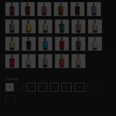
Розмір
S
XS
M
L
XL
2XL
3XL
4XL
5XL