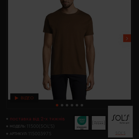
ВІДЕО
поставка від 2-х тижнів
11500(SOL’S)
МОДЕЛЬ:
SOL’S
11500397S
АРТИКУЛ: