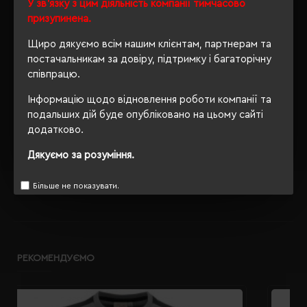
Ні
У зв'язку з цим діяльність компанії тимчасово
упаковки
призупинена.
OEKO-TEX® Standard 100,
Щиро дякуємо всім нашим клієнтам, партнерам та
Сертифікація
PETA-Approved Vegan
постачальникам за довіру, підтримку і багаторічну
співпрацю.
Кількість
0
сторінок
Інформацію щодо відновлення роботи компанії та
подальших дій буде опубліковано на цьому сайті
додатково.
Дякуємо за розуміння.
ОПИС
ВІДГУКИ
Більше не показувати.
РЕКОМЕНДУЄМО