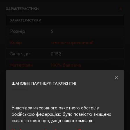
ХАРАКТЕРИСТИКИ
ХАРАКТЕРИСТИКИ
Розмір
S
Колір
темно-коричневий
Вага ~, кг
0.152
Матеріали
100% бавовна
Стать
унісекс
ШАНОВНІ ПАРТНЕРИ ТА КЛІЄНТИ!
Довжина/
70/50
Напівобхват
Щільність
190 г/м²
Унаслідок масованого ракетного обстрілу
російською федерацією було повністю знищено
Крій
прямий
склад готової продукції нашої компанії.
Розпакування