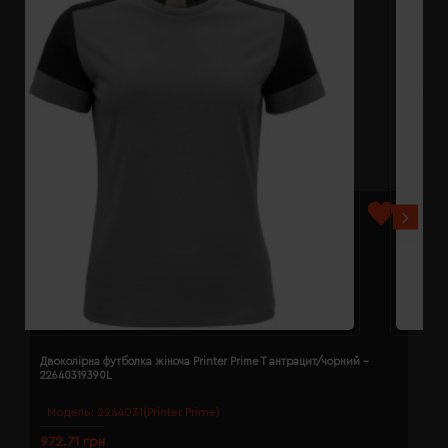
Двоколірна футболка жіноча Printer Prime T антрацит/чорний -
Д
22640319390L
2
Модель:
2264031(Printer Prime)
972.71 грн
9