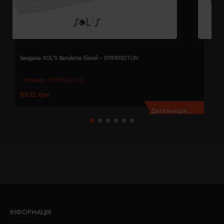
Бандана SOL'S Bandana білий - 01198102TUN
Б
Модель:
01198(SOL’S)
85.12 грн
8
Детальніше...
ІНФОРМАЦІЯ