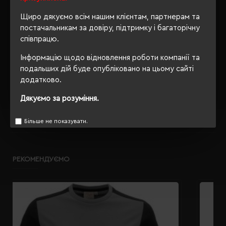
Ні
упаковки
Щиро дякуємо всім нашим клієнтам, партнерам та
OEKO-TEX® Standard 100,
постачальникам за довіру, підтримку і багаторічну
Сертифікація
PETA-Approved Vegan
співпрацю.
Інформацію щодо відновлення роботи компанії та
подальших дій буде опубліковано на цьому сайті
додатково.
ОПИС
Дякуємо за розуміння.
ВІДГУКИ
Більше не показувати.
РЕКОМЕНДУЄМО