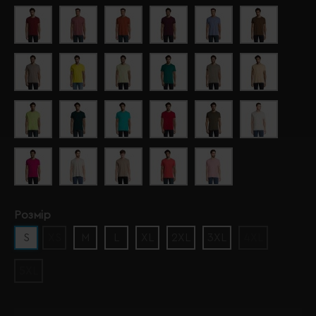
Розмір
S
XS
M
L
XL
2XL
3XL
4XL
5XL