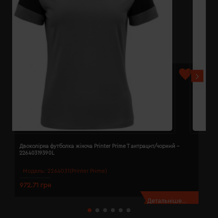
Двоколірна футболка жіноча Printer Prime T антрацит/чорний -
Д
22640319390L
2
Модель:
2264031(Printer Prime)
972.71 грн
9
Детальніше...