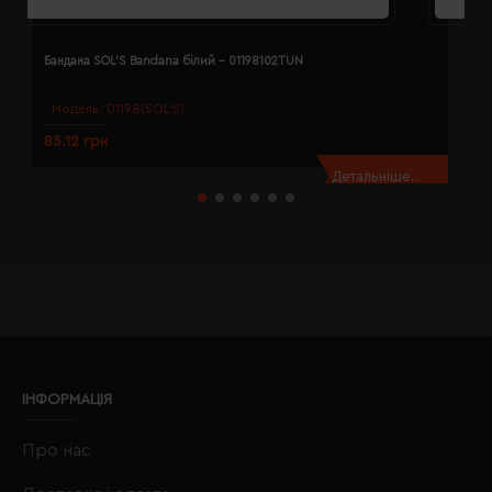
Бандана SOL'S Bandana білий - 01198102TUN
Б
Модель:
01198(SOL’S)
85.12 грн
8
Детальніше...
ІНФОРМАЦІЯ
Про нас