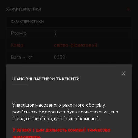
ХАРАКТЕРИСТИКИ
ХАРАКТЕРИСТИКИ
Розмір
S
Колір
світло-фіолетовий
Вага ~, кг
0.152
Матеріали
100% бавовна
ШАНОВНІ ПАРТНЕРИ ТА КЛІЄНТИ!
Стать
унісекс
Довжина/
70/50
Напівобхват
Унаслідок масованого ракетного обстрілу
Щільність
російською федерацією було повністю знищено
190 г/м²
склад готової продукції нашої компанії.
Крій
прямий
У зв'язку з цим діяльність компанії тимчасово
Розпакування
призупинена.