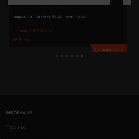
Бандана SOL'S Bandana білий - 01198102TUN
Б
Модель:
01198(SOL’S)
85.12 грн
8
Детальніше...
ІНФОРМАЦІЯ
Про нас