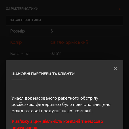
ХАРАКТЕРИСТИКИ
ХАРАКТЕРИСТИКИ
Розмір
S
Колір
світло-арміський
Вага ~, кг
0.152
Матеріали
100% бавовна
ШАНОВНІ ПАРТНЕРИ ТА КЛІЄНТИ!
Стать
унісекс
Довжина/
70/50
Напівобхват
Унаслідок масованого ракетного обстрілу
Щільність
російською федерацією було повністю знищено
190 г/м²
склад готової продукції нашої компанії.
Крій
прямий
У зв'язку з цим діяльність компанії тимчасово
Розпакування
призупинена.