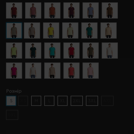
Розмір
S
XS
M
L
XL
2XL
3XL
4XL
5XL