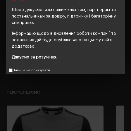
Ні
упаковки
Щиро дякуємо всім нашим клієнтам, партнерам та
OEKO-TEX® Standard 100,
постачальникам за довіру, підтримку і багаторічну
Сертифікація
PETA-Approved Vegan
співпрацю.
Інформацію щодо відновлення роботи компанії та
подальших дій буде опубліковано на цьому сайті
додатково.
ОПИС
Дякуємо за розуміння.
ВІДГУКИ
Більше не показувати.
РЕКОМЕНДУЄМО