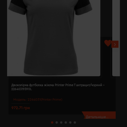
Двоколірна футболка жіноча Printer Prime T антрацит/чорний -
Д
22640319390L
2
Модель:
2264031(Printer Prime)
972.71 грн
9
Детальніше...