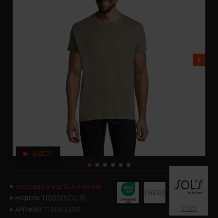
ВІДЕО
поставка від 2-х тижнів
11500(SOL’S)
МОДЕЛЬ:
SOL’S
11500330S
АРТИКУЛ: