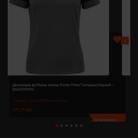
Двоколірна футболка жіноча Printer Prime T антрацит/чорний -
Д
22640319390L
2
Модель:
2264031(Printer Prime)
972.71 грн
9
Детальніше...