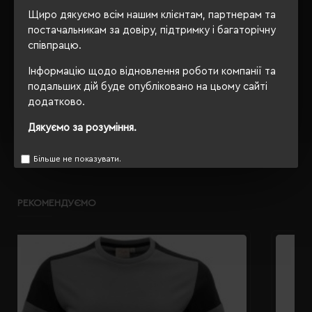
Щиро дякуємо всім нашим клієнтам, партнерам та
OEKO-TEX® Standard 100,
Сертифікація
постачальникам за довіру, підтримку і багаторічну
PETA-Approved Vegan
співпрацю.
Інформацію щодо відновлення роботи компанії та
подальших дій буде опубліковано на цьому сайті
ОПИС
додатково.
Дякуємо за розуміння.
ВІДГУКИ
Більше не показувати.
РЕКОМЕНДУЄМО