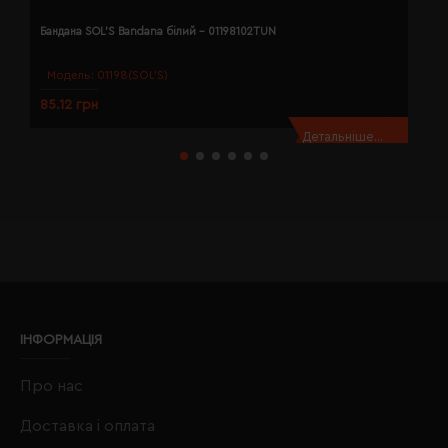
Бандана SOL'S Bandana білий - 01198102TUN
Б
Модель:
01198(SOL’S)
85.12 грн
8
Детальніше...
ІНФОРМАЦІЯ
Про нас
Доставка і оплата