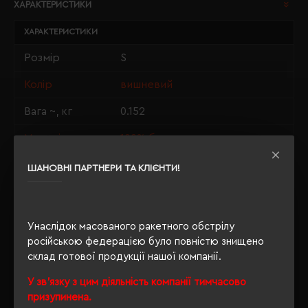
ХАРАКТЕРИСТИКИ
ХАРАКТЕРИСТИКИ
Розмір
S
Колір
вишневий
Вага ~, кг
0.152
Матеріали
100% бавовна
Стать
унісекс
ШАНОВНІ ПАРТНЕРИ ТА КЛІЄНТИ!
Довжина/
70/50
Напівобхват
Унаслідок масованого ракетного обстрілу
Щільність
190 г/м²
російською федерацією було повністю знищено
склад готової продукції нашої компанії.
Крій
прямий
У зв'язку з цим діяльність компанії тимчасово
Розпакування
Ні
призупинена.
упаковки