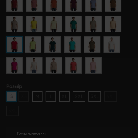
Розмір
S
XS
M
L
XL
2XL
3XL
4XL
5XL
Група нанесення