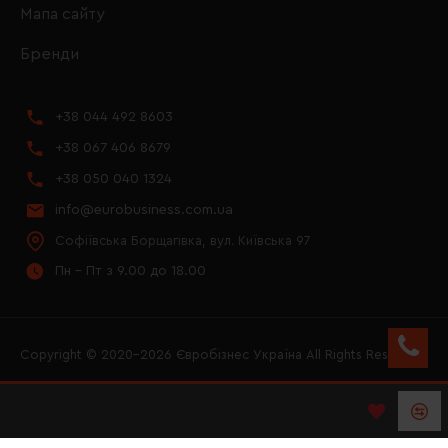
Мапа сайту
Бренди
+38 044 492 8603
+38 067 406 8679
+38 050 040 1324
info@eurobusiness.com.ua
Софіївська Борщагівка, вул. Київська 97
Пн - Пт з 9.00 до 18.00
Copyright © 2020–2026 Євробізнес Україна All Rights Reserved
FACEBOOK
INSTAGRAM
YOUTUBE
LOGO ЄВРОБІЗНЕС