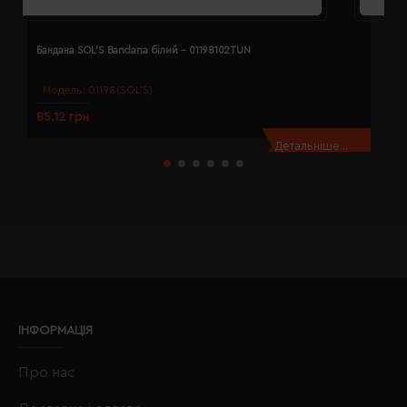
Бандана SOL'S Bandana білий - 01198102TUN
Б
Модель:
01198(SOL’S)
85.12 грн
8
Детальніше...
ІНФОРМАЦІЯ
Про нас