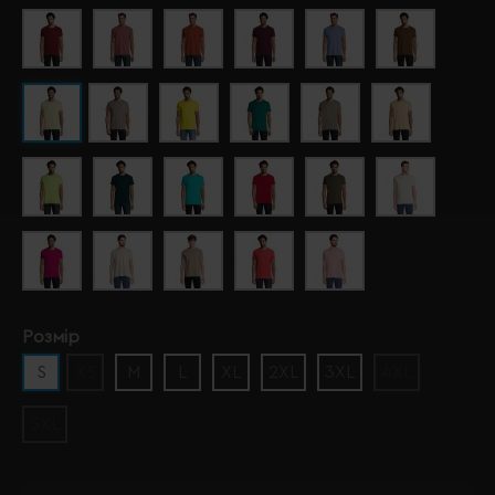
Розмір
S
XS
M
L
XL
2XL
3XL
4XL
5XL