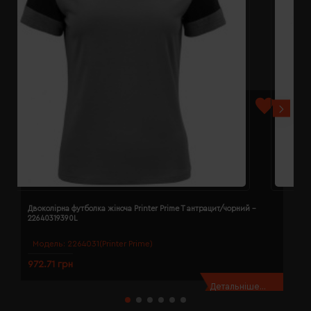
Двоколірна футболка жіноча Printer Prime T антрацит/чорний -
Д
22640319390L
2
Модель:
2264031(Printer Prime)
972.71 грн
9
Детальніше...