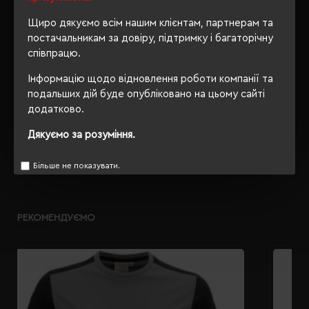
Ні
упаковки
Щиро дякуємо всім нашим клієнтам, партнерам та
OEKO-TEX® Standard 100,
постачальникам за довіру, підтримку і багаторічну
Сертифікація
PETA-Approved Vegan
співпрацю.
Інформацію щодо відновлення роботи компанії та
подальших дій буде опубліковано на цьому сайті
додатково.
ОПИС
Дякуємо за розуміння.
ВІДГУКИ
Більше не показувати.
РЕКОМЕНДУЄМО