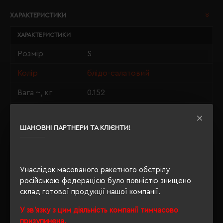
ХАРАКТЕРИСТИКИ
ХАРАКТЕРИСТИКИ
Розмір
S
Колір
блідо-салатовий
Вага ~, кг
0.152
Матеріали
100% бавовна
ШАНОВНІ ПАРТНЕРИ ТА КЛІЄНТИ!
Стать
унісекс
Довжина/
70/50
Напівобхват
Унаслідок масованого ракетного обстрілу
Щільність
російською федерацією було повністю знищено
190 г/м²
склад готової продукції нашої компанії.
Крій
прямий
У зв'язку з цим діяльність компанії тимчасово
Розпакування
призупинена.