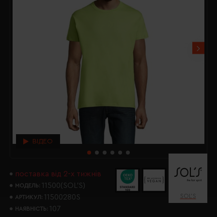
ВІДЕО
поставка від 2-х тижнів
11500(SOL’S)
МОДЕЛЬ:
SOL’S
11500280S
АРТИКУЛ:
107
НАЯВНІСТЬ: