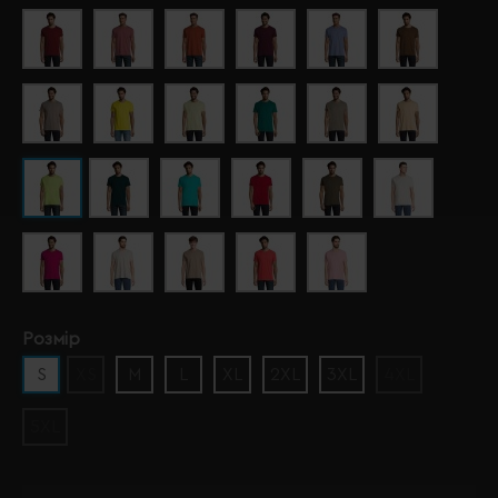
Розмір
S
XS
M
L
XL
2XL
3XL
4XL
5XL