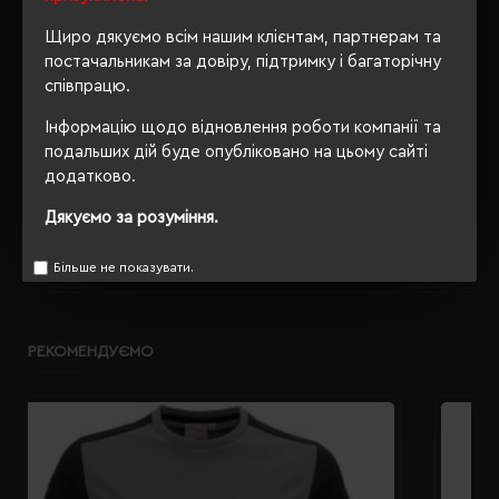
Ні
упаковки
Щиро дякуємо всім нашим клієнтам, партнерам та
OEKO-TEX® Standard 100,
постачальникам за довіру, підтримку і багаторічну
Сертифікація
PETA-Approved Vegan
співпрацю.
Інформацію щодо відновлення роботи компанії та
подальших дій буде опубліковано на цьому сайті
додатково.
ОПИС
Дякуємо за розуміння.
ВІДГУКИ
Більше не показувати.
РЕКОМЕНДУЄМО