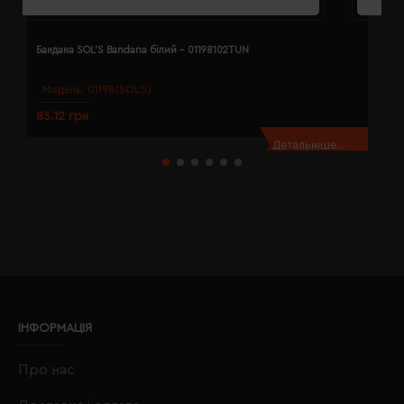
Бандана SOL'S Bandana білий - 01198102TUN
Б
Модель:
01198(SOL’S)
85.12 грн
8
Детальніше...
ІНФОРМАЦІЯ
Про нас