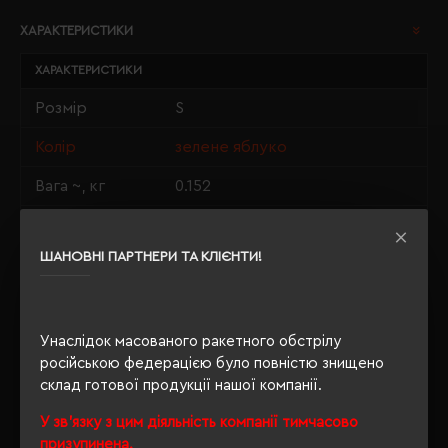
ХАРАКТЕРИСТИКИ
ХАРАКТЕРИСТИКИ
Розмір
S
Колір
зелене яблуко
Вага ~, кг
0.152
Матеріали
100% бавовна
ШАНОВНІ ПАРТНЕРИ ТА КЛІЄНТИ!
Стать
унісекс
Довжина/
70/50
Напівобхват
Унаслідок масованого ракетного обстрілу
Щільність
російською федерацією було повністю знищено
190 г/м²
склад готової продукції нашої компанії.
Крій
прямий
У зв'язку з цим діяльність компанії тимчасово
Розпакування
призупинена.