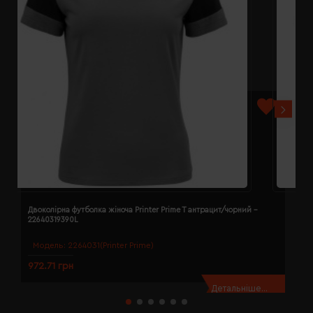
Двоколірна футболка жіноча Printer Prime T антрацит/чорний -
Д
22640319390L
2
Модель:
2264031(Printer Prime)
972.71 грн
9
Детальніше...