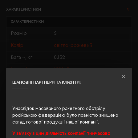
ХАРАКТЕРИСТИКИ
ХАРАКТЕРИСТИКИ
Розмір
S
Колір
світло-рожевий
Вага ~, кг
0.152
Матеріали
100% бавовна
Стать
унісекс
ШАНОВНІ ПАРТНЕРИ ТА КЛІЄНТИ!
Довжина/
70/50
Напівобхват
Унаслідок масованого ракетного обстрілу
Щільність
190 г/м²
російською федерацією було повністю знищено
склад готової продукції нашої компанії.
Індивідуальна
п/е пакет
упаковка
У зв'язку з цим діяльність компанії тимчасово