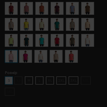
Розмір
S
XS
M
L
XL
2XL
3XL
4XL
5XL