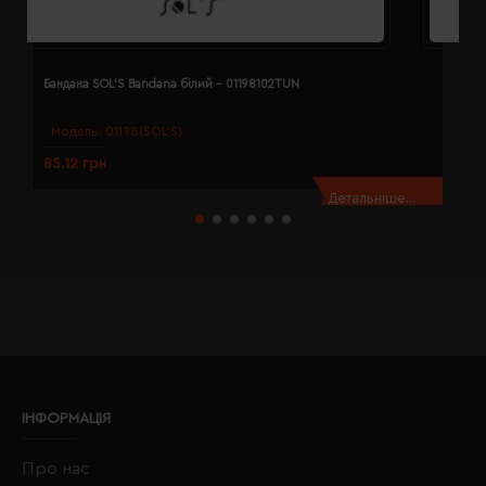
Бандана SOL'S Bandana білий - 01198102TUN
Б
Модель:
01198(SOL’S)
85.12 грн
8
Детальніше...
ІНФОРМАЦІЯ
Про нас