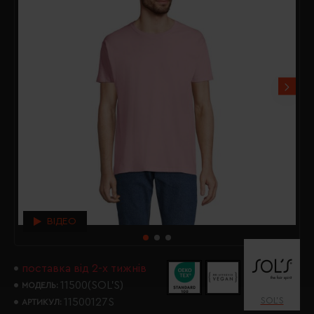
ВІДЕО
поставка від 2-х тижнів
11500(SOL’S)
МОДЕЛЬ:
SOL’S
11500127S
АРТИКУЛ: