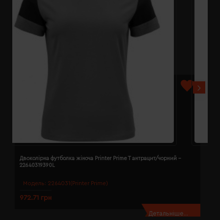
Двоколірна футболка жіноча Printer Prime T антрацит/чорний -
Д
22640319390L
2
Модель:
2264031(Printer Prime)
972.71 грн
9
Детальніше...