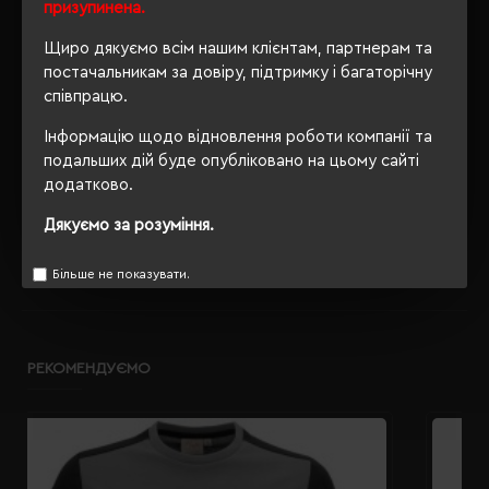
призупинена.
Розпакування
Ні
упаковки
Щиро дякуємо всім нашим клієнтам, партнерам та
постачальникам за довіру, підтримку і багаторічну
OEKO-TEX® Standard 100,
Сертифікація
співпрацю.
PETA-Approved Vegan
Інформацію щодо відновлення роботи компанії та
подальших дій буде опубліковано на цьому сайті
додатково.
ОПИС
Дякуємо за розуміння.
ВІДГУКИ
Більше не показувати.
РЕКОМЕНДУЄМО