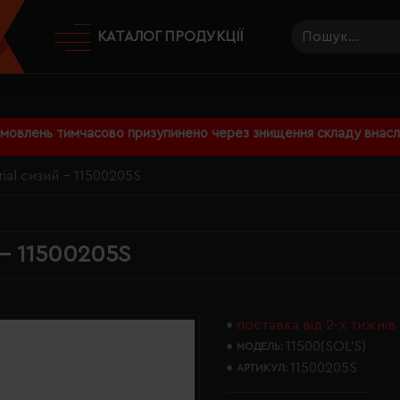
КАТАЛОГ ПРОДУКЦІЇ
амовлень тимчасово призупинено через знищення складу внаслі
ial сизий - 11500205S
 - 11500205S
поставка від 2-х тижнів
11500(SOL’S)
МОДЕЛЬ:
11500205S
АРТИКУЛ: