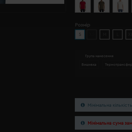
Розмір
S
XS
M
L
X
Група нанесення
Вишивка
Термотрансфе
Мінімальна кількіст
Мінімальна сума за