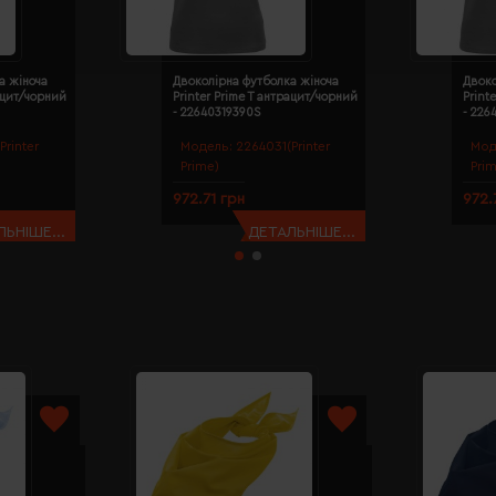
а жіноча
Двоколірна футболка жіноча
Двоко
рацит/чорний
Printer Prime T антрацит/чорний
Print
- 22640319390S
- 226
Printer
Модель:
2264031(Printer
Мод
Prime)
Pri
972.71 грн
972.
ЬНІШЕ...
ДЕТАЛЬНІШЕ...