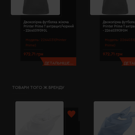
Двоколірна футболка жіноча
Двоколірна футболк
Printer Prime T антрацит/чорний
Printer Prime T ант
- 22640319390L
- 22640319390M
Модель:
2264031(Printer
Модель:
2264031(
Prime)
Prime)
972.71 грн
972.71 грн
ДЕТАЛЬНІШЕ...
ДЕТАЛ
ТОВАРИ ТОГО Ж БРЕНДУ