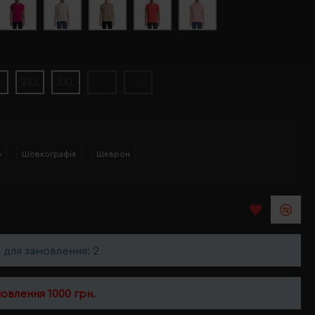
L
2XL
3XL
4XL
5XL
р
Шовкографія
Шеврон
ь для замовлення: 2
мовлення 1000 грн.