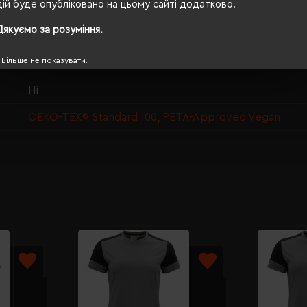
дій буде опубліковано на цьому сайті додатково.
70/50
Дякуємо за розуміння.
190 г/м²
Більше не показувати.
прямий
Ні
OEKO-TEX® Standard 100, PETA-Approved Vegan