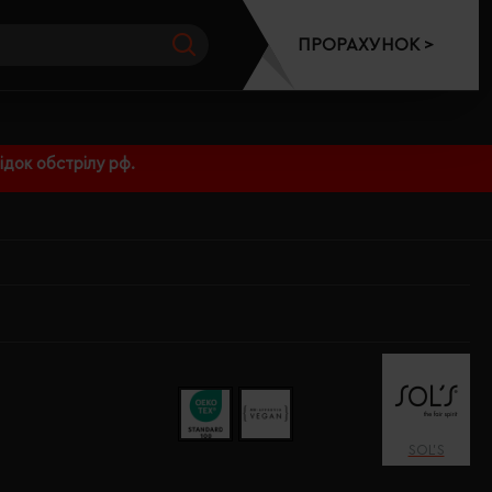
ПРОРАХУНОК >
док обстрілу рф.
SOL’S