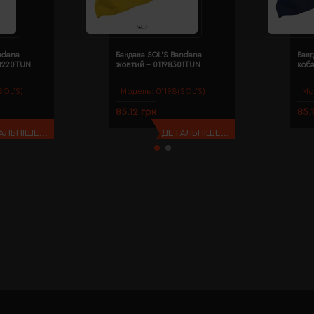
ndana
Бандана SOL'S Bandana
Банд
98220TUN
жовтий - 01198301TUN
коба
SOL’S)
Модель:
01198(SOL’S)
Мо
85.12 грн
85.
АЛЬНІШЕ...
ДЕТАЛЬНІШЕ...