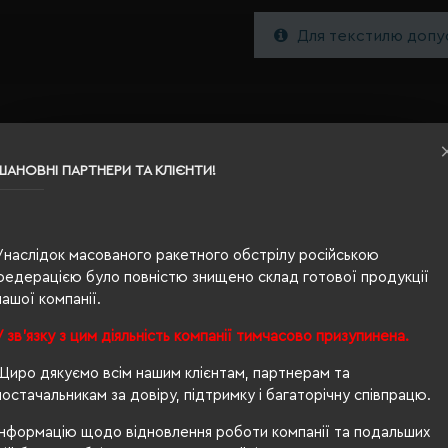
Для текстилю допус
ШАНОВНІ ПАРТНЕРИ ТА КЛІЄНТИ!
Унаслідок масованого ракетного обстрілу російською
S
федерацією було повністю знищено склад готової продукції
нашої компанії.
сизий
У зв'язку з цим діяльність компанії тимчасово призупинена.
0.152
Щиро дякуємо всім нашим клієнтам, партнерам та
100% бавовна
постачальникам за довіру, підтримку і багаторічну співпрацю.
унісекс
Інформацію щодо відновлення роботи компанії та подальших