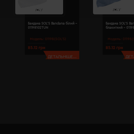
Бандана SOL'S Bandana білий -
Бандана SOL'S Ba
01198102TUN
блакитний - 011
Модель:
01198(SOL’S)
Модель:
01198(
85.12 грн
85.12 грн
ДЕТАЛЬНІШЕ...
ДЕТ