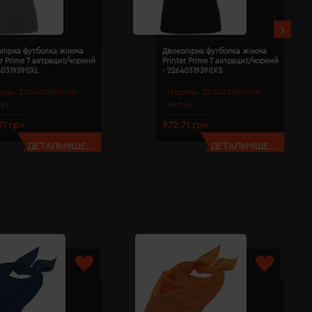
лірна футболка жіноча
Двоколірна футболка жіноча
er Prime T антрацит/чорний
Printer Prime T антрацит/чорний
40319390XL
- 22640319390XS
ель:
2264031(Printer
Модель:
2264031(Printer
me)
Prime)
71 грн
972.71 грн
ДЕТАЛЬНІШЕ...
ДЕТАЛЬНІШЕ...