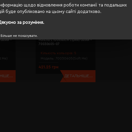
Інформацію щодо відновлення роботи компанії та подальших
дій буде опубліковано на цьому сайті додатково.
Дякуємо за розуміння.
Більше не показувати.
 Me
Плед-пончо флісовий Soft Me
білий -
Poncho L 100х140см сірий/білий -
70030605-07
Кількість кольорів:
5
t Me)
Модель:
70030605(Soft Me)
421.25 грн
ІШЕ...
ДЕТАЛЬНІШЕ...