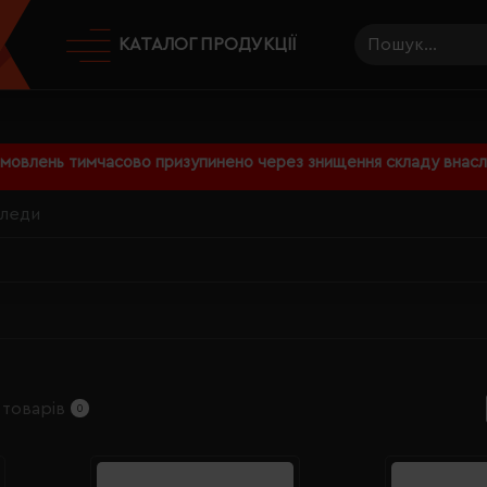
КАТАЛОГ ПРОДУКЦІЇ
амовлень тимчасово призупинено через знищення складу внаслі
леди
 товарів
0