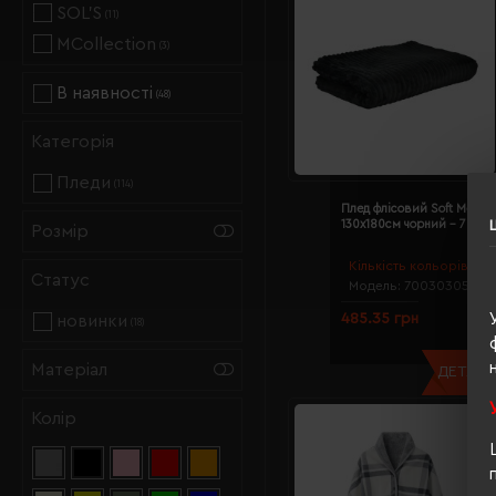
SOL’S
(11)
MCollection
(3)
В наявності
(48)
Категорія
Пледи
(114)
Плед флісовий Soft Me Lin
130х180см чорний - 7003
Розмір
Кількість кольорів:
6
Статус
Модель:
70030305(Sof
485.35 грн
новинки
(18)
Матеріал
ДЕТАЛЬН
Колір