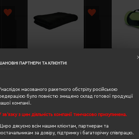
Плед флі
e
Плед флісовий Soft Me Fancy
ремінь з
ШАНОВНІ ПАРТНЕРИ ТА КЛІЄНТИ!
0305-01
130х180см чорний - 70030405-01
043422
Кількість кольорів:
5
Кількі
t Me)
Модель:
70030405(Soft Me)
Модел
457.88 грн
611.17 
Унаслідок масованого ракетного обстрілу російською
федерацією було повністю знищено склад готової продукції
нашої компанії.
ІШЕ...
ДЕТАЛЬНІШЕ...
У зв'язку з цим діяльність компанії тимчасово призупинена.
НОВИНКА
Щиро дякуємо всім нашим клієнтам, партнерам та
постачальникам за довіру, підтримку і багаторічну співпрацю.