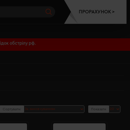
ПРОРАХУНОК >
док обстрілу рф.
Сортувати:
Показати