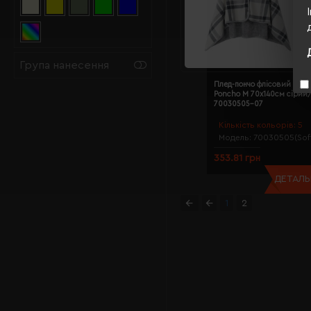
Група нанесення
Плед-пончо флісовий Soft
Poncho M 70х140см сірий/
70030505-07
Кількість кольорів:
5
Модель:
70030505(Sof
353.81 грн
ДЕТАЛЬН
1
2