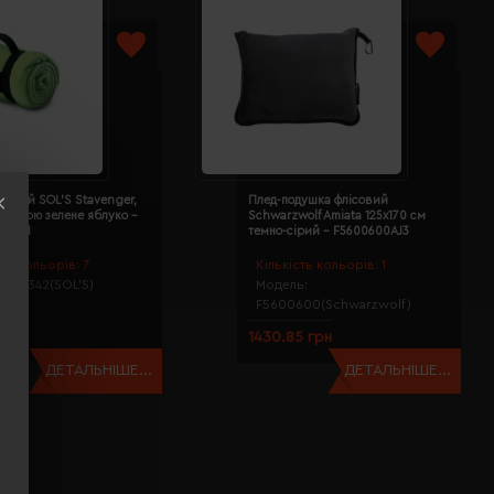
совий SOL’S Stavenger,
Плед-подушка флісовий
 ручкою зелене яблуко -
Schwarzwolf Amiata 125х170 см
80TUN
темно-сірий - F5600600AJ3
сть кольорів:
7
Кількість кольорів:
1
ь:
04342(SOL’S)
Модель:
F5600600(Schwarzwolf)
грн
1430.85 грн
ДЕТАЛЬНІШЕ...
ДЕТАЛЬНІШЕ...