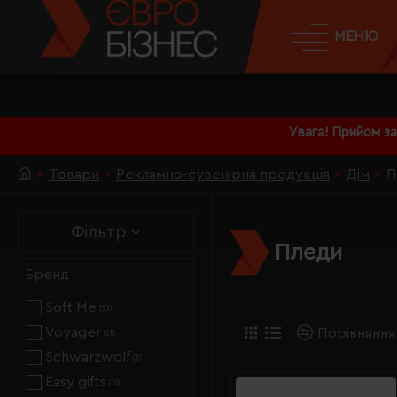
МЕНЮ
Увага! Прийом з
Товари
Рекламно-сувенірна продукція
Дім
П
Фільтр
Пледи
Бренд
Soft Me
(53)
Voyager
Порівняння
(28)
Schwarzwolf
(3)
Easy gifts
(16)