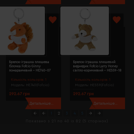
Брелок-іграшка плюшева
Брелок-іграшка плюшевий
білочка Fofcio Ginny
ведмедик Fofcio Larry Honey
помаранчевий - HE740-07
світло-коричневий - HE559-18
Кількість кольорів:
1
Кількість кольорів:
1
Модель:
HE740(Fofcio)
Модель:
HE559(Fofcio)
292.67 грн
292.67 грн
Детальніше...
Детальніше...
1
2
3
4
5
Показано з 21 по 40 із 82 (5 сторінок)