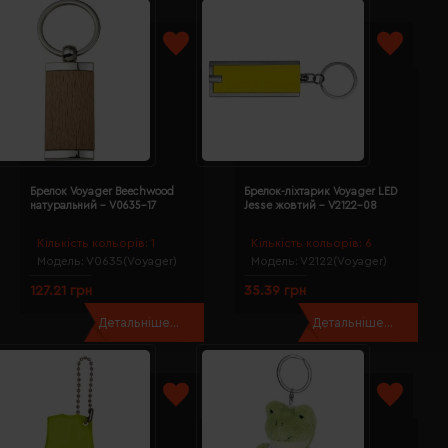
Брелок Voyager Beechwood
Брелок-ліхтарик Voyager LED
натуральний - V0635-17
Jesse жовтий - V2122-08
Кількість кольорів:
1
Кількість кольорів:
6
Модель:
V0635(Voyager)
Модель:
V2122(Voyager)
127.21 грн
35.39 грн
Детальніше...
Детальніше...