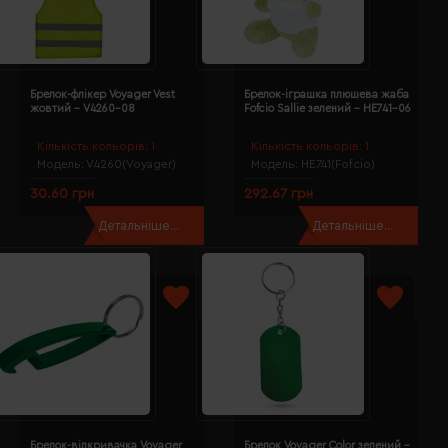
Брелок-флікер Voyager Vest
Брелок-іграшка плюшева жаба
жовтий - V4260-08
Fofcio Sallie зелений - HE741-06
Кількість кольорів:
1
Кількість кольорів:
1
Модель:
V4260(Voyager)
Модель:
HE741(Fofcio)
30.60 грн
292.67 грн
Детальніше...
Детальніше...
Брелок-відкривачка Voyager
Брелок Voyager Color зелений -