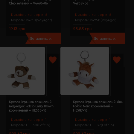
Cleo зелений - V4760-06
V4958-06
Кількість кольорів:
6
Кількість кольорів:
6
Модель:
V4760(Voyager)
Модель:
V4958(Voyager)
19.13 грн
25.83 грн
Детальніше...
Детальніше...
Брелок-іграшка плюшевий
Брелок-іграшка плюшевий кінь
ведмедик Fofcio Larry Brown
Fofcio Nero коричневий -
коричневий - HE560-16
HE587-16
Кількість кольорів:
1
Кількість кольорів:
1
Модель:
HE560(Fofcio)
Модель:
HE587(Fofcio)
292.67 грн
292.67 грн