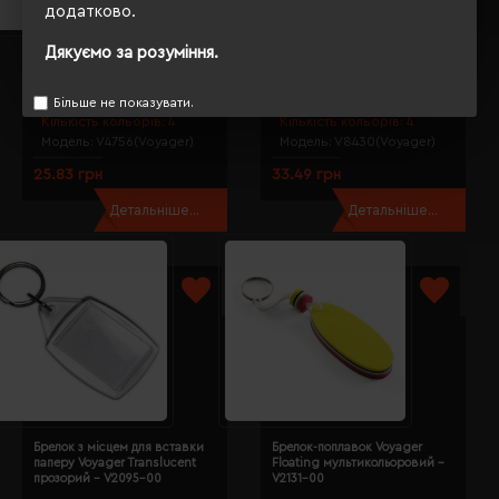
додатково.
Дякуємо за розуміння.
Брелок-відкривачка Voyager
Брелок Voyager Bicycle
Guitar червоний - V4756-05
червоний - V8430-05
Більше не показувати.
Кількість кольорів:
4
Кількість кольорів:
4
Модель:
V4756(Voyager)
Модель:
V8430(Voyager)
25.83 грн
33.49 грн
Детальніше...
Детальніше...
Брелок з місцем для вставки
Брелок-поплавок Voyager
паперу Voyager Translucent
Floating мультикольоровий -
прозорий - V2095-00
V2131-00