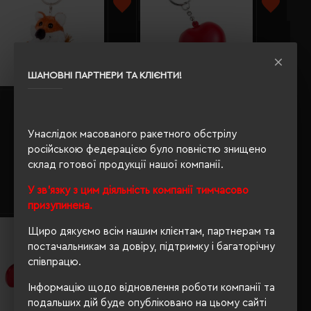
ШАНОВНІ ПАРТНЕРИ ТА КЛІЄНТИ!
Брелок-іграшка плюшева
Брелок-антистрес Voyager
лисиця Fofcio Canny
Heart червоний - V4018-05
коричневий - HE755-16
Унаслідок масованого ракетного обстрілу
Кількість кольорів:
1
Кількість кольорів:
1
російською федерацією було повністю знищено
Модель:
HE755(Fofcio)
Модель:
V4018(Voyager)
склад готової продукції нашої компанії.
292.67 грн
44.96 грн
У зв'язку з цим діяльність компанії тимчасово
Детальніше...
Детальніше...
призупинена.
Щиро дякуємо всім нашим клієнтам, партнерам та
постачальникам за довіру, підтримку і багаторічну
співпрацю.
Інформацію щодо відновлення роботи компанії та
подальших дій буде опубліковано на цьому сайті