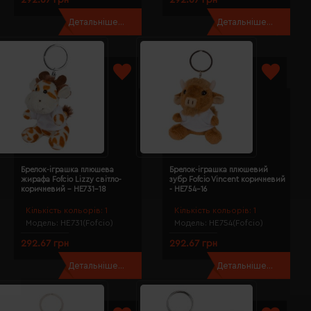
Детальніше...
Детальніше...
Брелок-іграшка плюшева
Брелок-іграшка плюшевий
жирафа Fofcio Lizzy світло-
зубр Fofcio Vincent коричневий
коричневий - HE731-18
- HE754-16
Кількість кольорів:
1
Кількість кольорів:
1
Модель:
HE731(Fofcio)
Модель:
HE754(Fofcio)
292.67 грн
292.67 грн
Детальніше...
Детальніше...