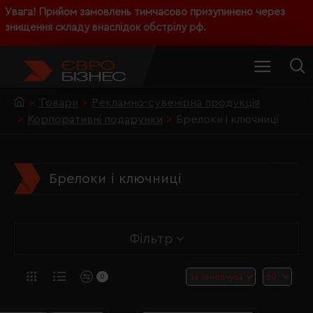
Увага! Прийом замовлень тимчасово призупинено через
знищення складу внаслідок обстрілу рф.
Товари
Рекламно-сувенірна продукція
Корпоративні подарунки
Брелоки і ключниці
Брелоки і ключниці
Фільтр
0