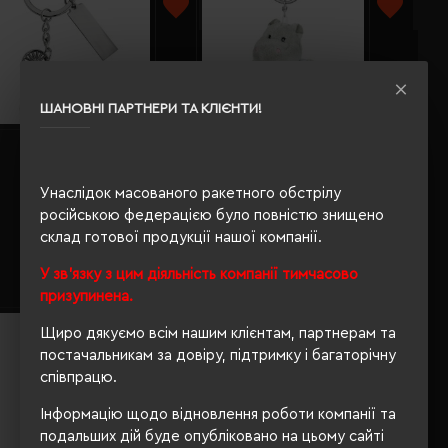
ШАНОВНІ ПАРТНЕРИ ТА КЛІЄНТИ!
Брелок-іграшка плюшевий
Брелок Voyager Bicycle, 2 шт
бегемот Fofcio Patsy сірий -
сріблястий - V4949-32
HE734-19
Унаслідок масованого ракетного обстрілу
Кількість кольорів:
1
Кількість кольорів:
1
російською федерацією було повністю знищено
Модель:
V4949(Voyager)
Модель:
HE734(Fofcio)
склад готової продукції нашої компанії.
149.20 грн
292.67 грн
У зв'язку з цим діяльність компанії тимчасово
Детальніше...
Детальніше...
призупинена.
Щиро дякуємо всім нашим клієнтам, партнерам та
постачальникам за довіру, підтримку і багаторічну
співпрацю.
Інформацію щодо відновлення роботи компанії та
подальших дій буде опубліковано на цьому сайті