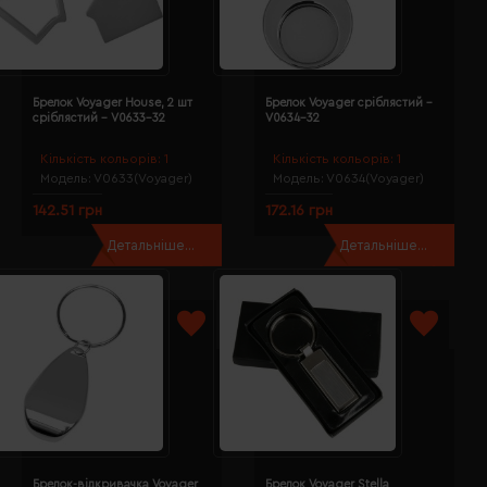
Брелок Voyager House, 2 шт
Брелок Voyager сріблястий -
сріблястий - V0633-32
V0634-32
Кількість кольорів:
1
Кількість кольорів:
1
Модель:
V0633(Voyager)
Модель:
V0634(Voyager)
142.51 грн
172.16 грн
Детальніше...
Детальніше...
Брелок-відкривачка Voyager
Брелок Voyager Stella