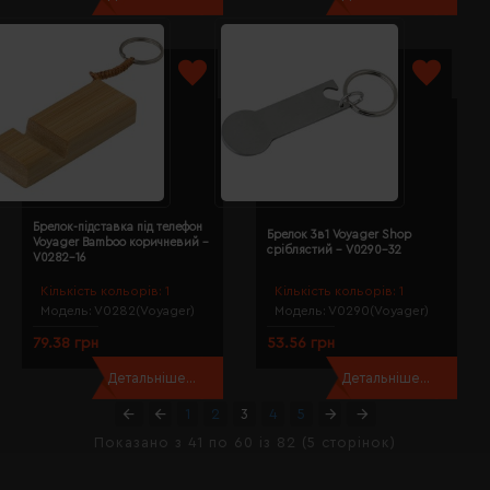
Брелок-підставка під телефон
Брелок 3в1 Voyager Shop
Voyager Bamboo коричневий -
сріблястий - V0290-32
V0282-16
Кількість кольорів:
1
Кількість кольорів:
1
Модель:
V0282(Voyager)
Модель:
V0290(Voyager)
79.38 грн
53.56 грн
Детальніше...
Детальніше...
1
2
3
4
5
Показано з 41 по 60 із 82 (5 сторінок)