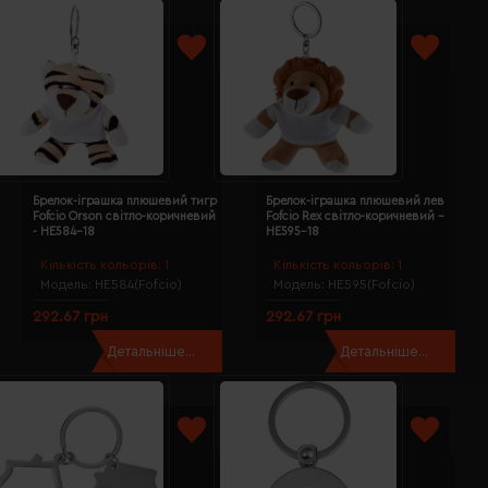
Брелок-іграшка плюшевий тигр
Брелок-іграшка плюшевий лев
Fofcio Orson світло-коричневий
Fofcio Rex світло-коричневий -
- HE584-18
HE595-18
Кількість кольорів:
1
Кількість кольорів:
1
Модель:
HE584(Fofcio)
Модель:
HE595(Fofcio)
292.67 грн
292.67 грн
Детальніше...
Детальніше...