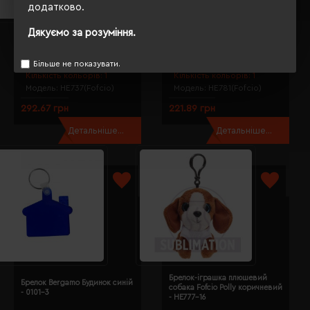
додатково.
Дякуємо за розуміння.
Брелок-іграшка плюшевий кіт
Брелок-іграшка плюшева коала
Fofcio Ollie сірий - HE737-19
Fofcio Kevin сірий - HE781-19
Більше не показувати.
Кількість кольорів:
1
Кількість кольорів:
1
Модель:
HE737(Fofcio)
Модель:
HE781(Fofcio)
292.67 грн
221.89 грн
Детальніше...
Детальніше...
Брелок-іграшка плюшевий
Брелок Bergamo Будинок синій
собака Fofcio Polly коричневий
- 0101-3
- HE777-16