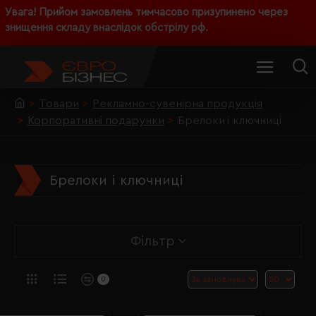
Увага! Прийом замовлень тимчасово призупинено через
знищення складу внаслідок обстрілу рф.
Товари
Рекламно-сувенірна продукція
Корпоративні подарунки
Брелоки і ключниці
Брелоки і ключниці
Фільтр
0