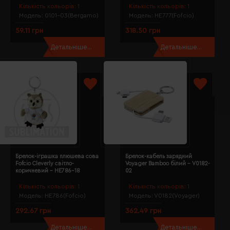
Кількість кольорів:
1
Кількість кольорів:
1
Модель:
0101-03(Bergamo)
Модель:
HE777(Fofcio)
59.11 грн
318.50 грн
Детальніше...
Детальніше...
Брелок-іграшка плюшева сова
Брелок-кабель зарядний
Fofcio Cleverly світло-
Voyager Bamboo білий - V0182-
коричневий - HE786-18
02
Кількість кольорів:
1
Кількість кольорів:
1
Модель:
HE786(Fofcio)
Модель:
V0182(Voyager)
292.67 грн
362.49 грн
Детальніше...
Детальніше...