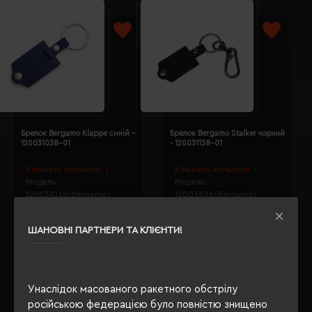
Брелок Bergamo Klappe синій -
Брелок Bergamo Stalker чорний
120031038-01
- 120031138-01
Кількість кольорів:
1
Кількість кольорів:
1
Модель:
Модель:
120031038(Bergamo)
120031138(Bergamo)
109.89 грн
132.37 грн
ШАНОВНІ ПАРТНЕРИ ТА КЛІЄНТИ!
Детальніше...
Детальніше...
1
2
3
4
5
Показано з 81 по 82 із 82 (5 сторінок)
Унаслідок масованого ракетного обстрілу
російською федерацією було повністю знищено