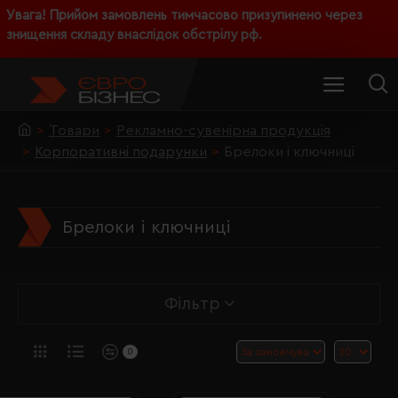
Увага! Прийом замовлень тимчасово призупинено через
знищення складу внаслідок обстрілу рф.
Товари
Рекламно-сувенірна продукція
Корпоративні подарунки
Брелоки і ключниці
Брелоки і ключниці
Фільтр
0