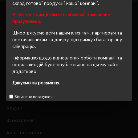
склад готової продукції нашої компанії.
У зв'язку з цим діяльність компанії тимчасово
ІНФОРМАЦІЯ
призупинена.
Щиро дякуємо всім нашим клієнтам, партнерам та
Про нас
постачальникам за довіру, підтримку і багаторічну
Доставка і оплата
співпрацю.
Інформацію щодо відновлення роботи компанії та
Політика безпеки
подальших дій буде опубліковано на цьому сайті
Умови договору
додатково.
Дякуємо за розуміння.
АКАУНТ
Більше не показувати.
Акаунт
Замовлення
Акції та знижки