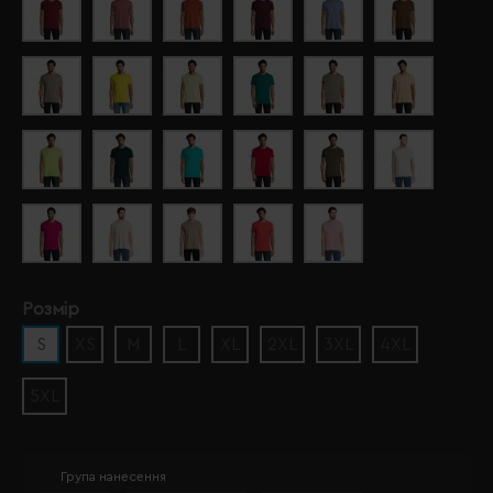
Розмір
S
XS
M
L
XL
2XL
3XL
4XL
5XL
Група нанесення