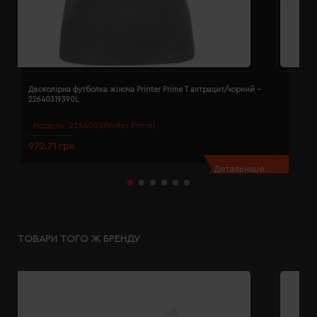
Двоколірна футболка жіноча Printer Prime T антрацит/чорний -
Д
22640319390L
2
Модель:
2264031(Printer Prime)
972.71 грн
9
Детальніше...
ТОВАРИ ТОГО Ж БРЕНДУ