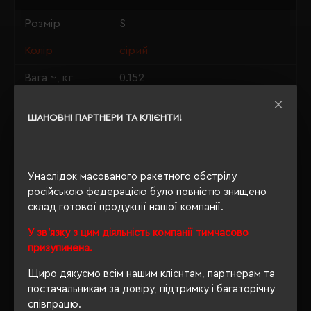
Розмір
S
Колір
сірий
Вага ~, кг
0.152
Матеріали
100% бавовна
ШАНОВНІ ПАРТНЕРИ ТА КЛІЄНТИ!
Стать
унісекс
Довжина/
70/50
Напівобхват
Унаслідок масованого ракетного обстрілу
російською федерацією було повністю знищено
Щільність
190 г/м²
склад готової продукції нашої компанії.
OEKO-TEX® Standard 100, PETA-
У зв'язку з цим діяльність компанії тимчасово
Сертифікація
Approved Vegan
призупинена.
Щиро дякуємо всім нашим клієнтам, партнерам та
постачальникам за довіру, підтримку і багаторічну
співпрацю.
ОПИС