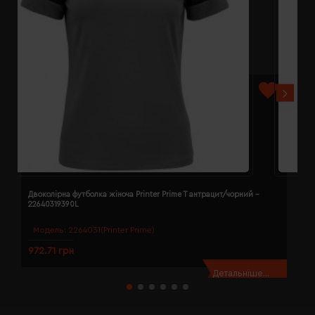
Двоколірна футболка жіноча Printer Prime T антрацит/чорний -
Д
22640319390L
2
Модель:
2264031(Printer Prime)
972.71 грн
9
Детальніше...