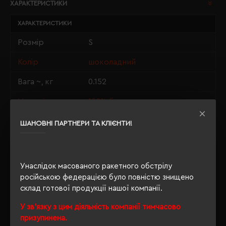
ХАРАКТЕРИСТИКИ
ХАРАКТЕРИСТИКИ
Розмір
S
Колір
шоколадний
Вага ~, кг
0.152
Матеріали
100% бавовна
Стать
унісекс
ШАНОВНІ ПАРТНЕРИ ТА КЛІЄНТИ!
Довжина/
70/50
Напівобхват
Унаслідок масованого ракетного обстрілу
Щільність
190 г/м²
російською федерацією було повністю знищено
склад готової продукції нашої компанії.
Крій
прямий
У зв'язку з цим діяльність компанії тимчасово
Розпакування
Ні
призупинена.
упаковки