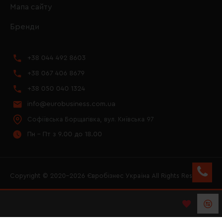
Мапа сайту
Бренди
+38 044 492 8603
+38 067 406 8679
+38 050 040 1324
info@eurobusiness.com.ua
Софіївська Борщагівка, вул. Київська 97
Пн - Пт з 9.00 до 18.00
Copyright © 2020–2026 Євробізнес Україна All Rights Reserved
FACEBOOK
INSTAGRAM
YOUTUBE
LOGO ЄВРОБІЗНЕС