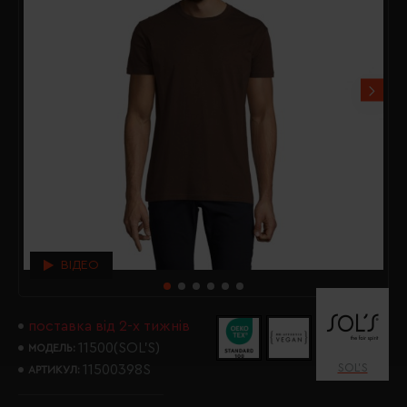
ВІДЕО
поставка від 2-х тижнів
11500(SOL’S)
МОДЕЛЬ:
SOL’S
11500398S
АРТИКУЛ: