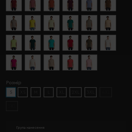
Розмір
S
XS
M
L
XL
2XL
3XL
4XL
5XL
Група нанесення