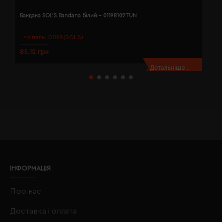
Бандана SOL'S Bandana білий - 01198102TUN
Б
Модель:
01198(SOL’S)
85.12 грн
8
Детальніше...
ІНФОРМАЦІЯ
Про нас
Доставка і оплата