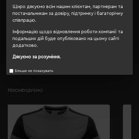
Щиро дякуємо всім нашим клієнтам, партнерам та
OEKO-TEX® Standard 100,
Сертифікація
постачальникам за довіру, підтримку і багаторічну
PETA-Approved Vegan
співпрацю.
Інформацію щодо відновлення роботи компанії та
подальших дій буде опубліковано на цьому сайті
ОПИС
додатково.
Дякуємо за розуміння.
ВІДГУКИ
Більше не показувати.
РЕКОМЕНДУЄМО