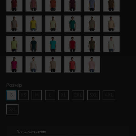
Розмір
S
XS
M
L
XL
2XL
3XL
4XL
5XL
Група нанесення