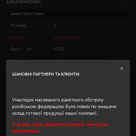
ХАРАКТЕРИСТИКИ
ХАРАКТЕРИСТИКИ
Розмір
S
Колір
джинсовий
Вага ~, кг
0.152
Матеріали
100% бавовна
Стать
унісекс
ШАНОВНІ ПАРТНЕРИ ТА КЛІЄНТИ!
Довжина/
70/50
Напівобхват
Унаслідок масованого ракетного обстрілу
Щільність
190 г/м²
російською федерацією було повністю знищено
склад готової продукції нашої компанії.
Крій
прямий
У зв'язку з цим діяльність компанії тимчасово
Розпакування
Ні
призупинена.
упаковки