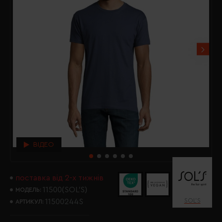
ВІДЕО
поставка від 2-х тижнів
11500(SOL’S)
МОДЕЛЬ:
SOL’S
11500244S
АРТИКУЛ: