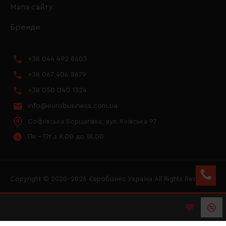
Мапа сайту
Бренди
+38 044 492 8603
+38 067 406 8679
+38 050 040 1324
info@eurobusiness.com.ua
Софіївська Борщагівка, вул. Київська 97
Пн - Пт з 9.00 до 18.00
Copyright © 2020–2026 Євробізнес Україна All Rights Reserved
FACEBOOK
INSTAGRAM
YOUTUBE
LOGO ЄВРОБІЗНЕС