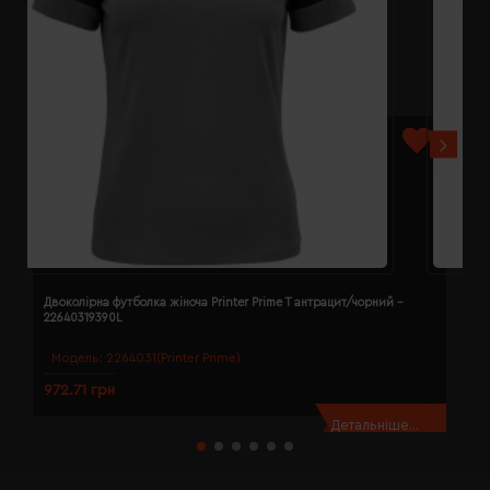
Двоколірна футболка жіноча Printer Prime T антрацит/чорний -
Д
22640319390L
2
Модель:
2264031(Printer Prime)
972.71 грн
9
Детальніше...