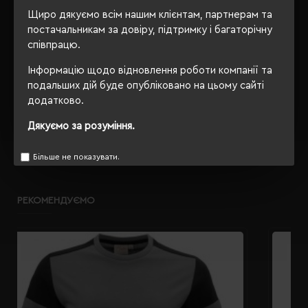
Щиро дякуємо всім нашим клієнтам, партнерам та
OEKO-TEX® Standard 100,
Сертифікація
постачальникам за довіру, підтримку і багаторічну
PETA-Approved Vegan
співпрацю.
Інформацію щодо відновлення роботи компанії та
подальших дій буде опубліковано на цьому сайті
ОПИС
додатково.
Дякуємо за розуміння.
ВІДГУКИ
Більше не показувати.
РЕКОМЕНДУЄМО