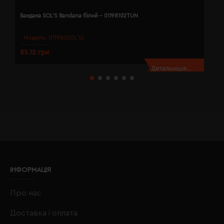
Бандана SOL'S Bandana білий - 01198102TUN
Б
Модель:
01198(SOL’S)
85.12 грн
8
Детальніше...
ІНФОРМАЦІЯ
Про нас
Доставка і оплата