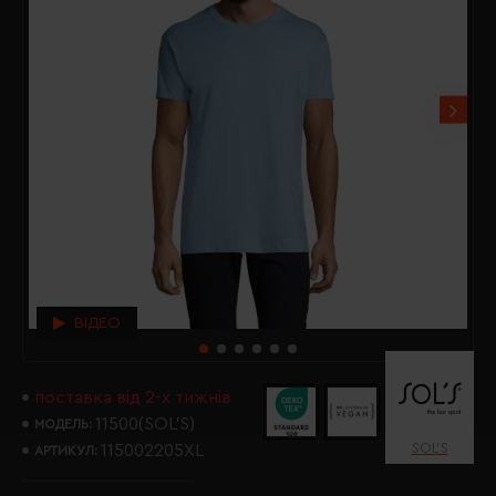
ВІДЕО
поставка від 2-х тижнів
11500(SOL’S)
МОДЕЛЬ:
SOL’S
115002205XL
АРТИКУЛ: