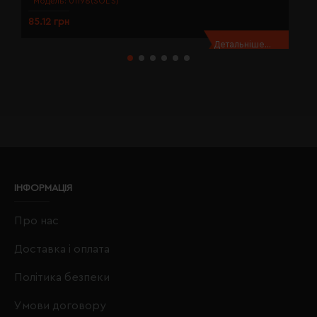
Модель:
01198(SOL’S)
85.12 грн
8
Детальніше...
ІНФОРМАЦІЯ
Про нас
Доставка і оплата
Політика безпеки
Умови договору