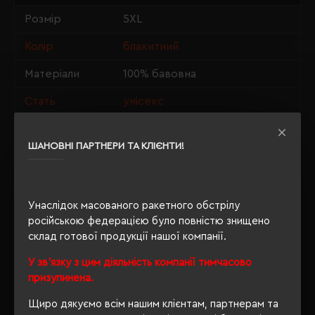
Розмір
5XL
Колір
блакитний
Матеріали
100% бавовна
Стать
унісекс
Довжина/
84/71
Напівобхват
ШАНОВНІ ПАРТНЕРИ ТА КЛІЄНТИ!
Щільність
190 г/м²
Індивідуальна
Унаслідок масованого ракетного обстрілу
ні
упаковка
російською федерацією було повністю знищено
склад готової продукції нашої компанії.
Розпакування
Нет
упаковки
У зв'язку з цим діяльність компанії тимчасово
призупинена.
OEKO-TEX® Standard 100,
Сертифікація
PETA-Approved Vegan
Щиро дякуємо всім нашим клієнтам, партнерам та