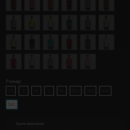
Розмір
XS
S
M
L
XL
2XL
3XL
4XL
5XL
Група нанесення