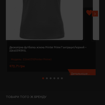
Двоколірна футболка жіноча Printer Prime T антрацит/чорний -
Д
22640319390L
2
Модель:
2264031(Printer Prime)
972.71 грн
9
Детальніше...
ТОВАРИ ТОГО Ж БРЕНДУ