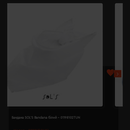
Бандана SOL'S Bandana білий - 01198102TUN
Б