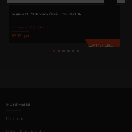
Бандана SOL'S Bandana білий - 01198102TUN
Б
Модель:
01198(SOL’S)
85.12 грн
8
Детальніше...
ІНФОРМАЦІЯ
Про нас
Доставка і оплата