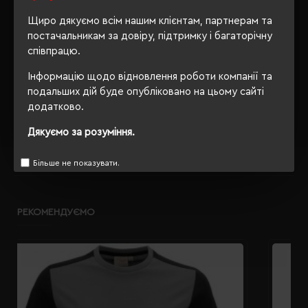
упаковки
Щиро дякуємо всім нашим клієнтам, партнерам та
OEKO-TEX® Standard 100,
постачальникам за довіру, підтримку і багаторічну
Сертифікація
PETA-Approved Vegan
співпрацю.
Інформацію щодо відновлення роботи компанії та
подальших дій буде опубліковано на цьому сайті
додатково.
ОПИС
Дякуємо за розуміння.
ВІДГУКИ
Більше не показувати.
РЕКОМЕНДУЄМО