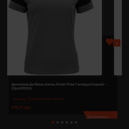
Двоколірна футболка жіноча Printer Prime T антрацит/чорний -
Д
22640319390L
2
Модель:
2264031(Printer Prime)
972.71 грн
9
Детальніше...