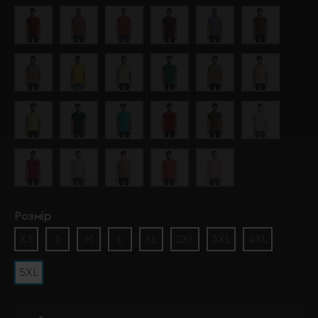
Розмір
XS
S
M
L
XL
2XL
3XL
4XL
5XL