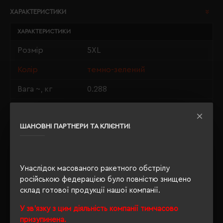
ХАРАКТЕРИСТИКИ
ХАРАКТЕРИСТИКИ
Розмір
5XL
Колір
темно-зелений
Вага ~, кг
0.288
Матеріали
100% бавовна
ШАНОВНІ ПАРТНЕРИ ТА КЛІЄНТИ!
Стать
унісекс
Довжина/
84/71
Напівобхват
Унаслідок масованого ракетного обстрілу
Щільність
190 г/м²
російською федерацією було повністю знищено
склад готової продукції нашої компанії.
Крій
прямий
У зв'язку з цим діяльність компанії тимчасово
Розпакування
призупинена.
Ні