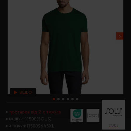
ВІДЕО
поставка від 2-х тижнів
11500(SOL’S)
МОДЕЛЬ:
SOL’S
115002645XL
АРТИКУЛ: