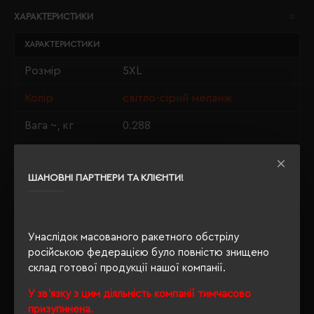
ХАРАКТЕРИСТИКИ
ХАРАКТЕРИСТИКИ
Розмір
5XL
Колір
світло-сірий меланж
Вага ~, кг
0.288
Матеріали
98% бавовна, 2% віскоза
ШАНОВНІ ПАРТНЕРИ ТА КЛІЄНТИ!
Стать
унісекс
Довжина/
84/71
Напівобхват
Унаслідок масованого ракетного обстрілу
Щільність
190 г/м²
російською федерацією було повністю знищено
склад готової продукції нашої компанії.
Крій
прямий
У зв'язку з цим діяльність компанії тимчасово
Розпакування
призупинена.
Ні