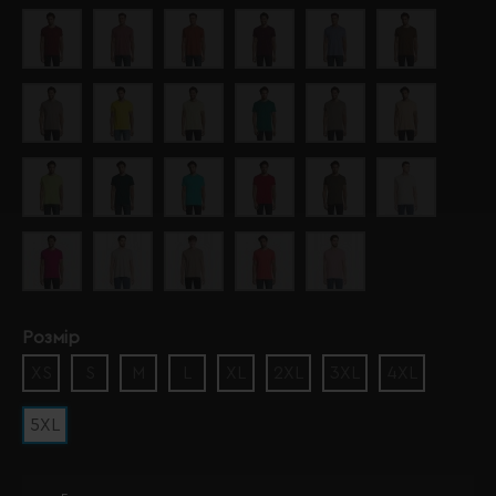
Розмір
XS
S
M
L
XL
2XL
3XL
4XL
5XL