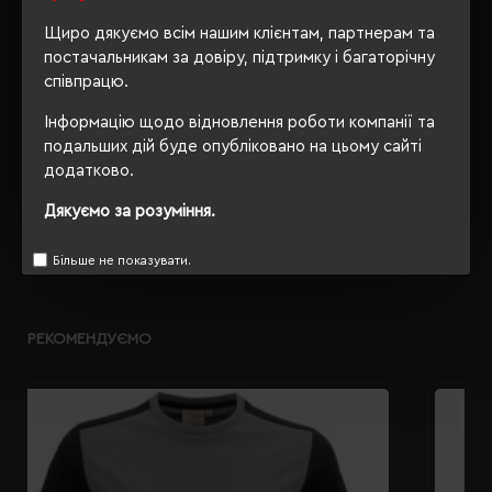
упаковки
Щиро дякуємо всім нашим клієнтам, партнерам та
OEKO-TEX® Standard 100,
постачальникам за довіру, підтримку і багаторічну
Сертифікація
PETA-Approved Vegan
співпрацю.
Інформацію щодо відновлення роботи компанії та
подальших дій буде опубліковано на цьому сайті
додатково.
ОПИС
Дякуємо за розуміння.
ВІДГУКИ
Більше не показувати.
РЕКОМЕНДУЄМО