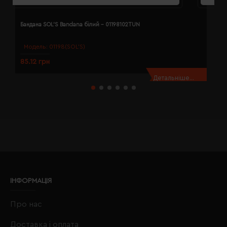
Бандана SOL'S Bandana білий - 01198102TUN
Б
Модель:
01198(SOL’S)
85.12 грн
8
Детальніше...
ІНФОРМАЦІЯ
Про нас
Доставка і оплата