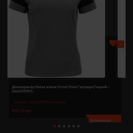
Двоколірна футболка жіноча Printer Prime T антрацит/чорний -
Д
22640319390L
2
Модель:
2264031(Printer Prime)
972.71 грн
9
Детальніше...