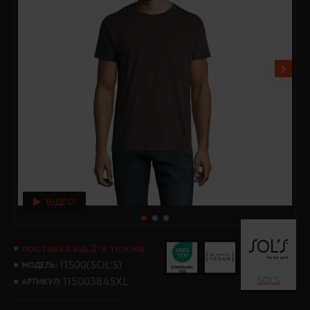
ВІДЕО
поставка від 2-х тижнів
11500(SOL’S)
МОДЕЛЬ:
SOL’S
115003845XL
АРТИКУЛ: