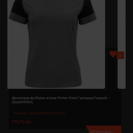
Двоколірна футболка жіноча Printer Prime T антрацит/чорний -
Д
22640319390L
2
Модель:
2264031(Printer Prime)
972.71 грн
9
Детальніше...