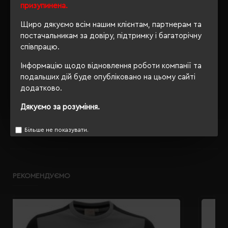
призупинена.
Розпакування
Ні
упаковки
Щиро дякуємо всім нашим клієнтам, партнерам та
постачальникам за довіру, підтримку і багаторічну
OEKO-TEX® Standard 100,
співпрацю.
Сертифікація
PETA-Approved Vegan
Інформацію щодо відновлення роботи компанії та
подальших дій буде опубліковано на цьому сайті
додатково.
ОПИС
Дякуємо за розуміння.
ВІДГУКИ
Більше не показувати.
РЕКОМЕНДУЄМО