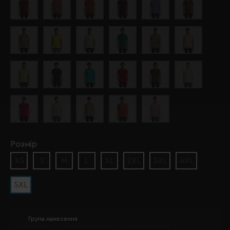
Розмір
XS
S
M
L
XL
2XL
3XL
4XL
5XL
Група нанесення